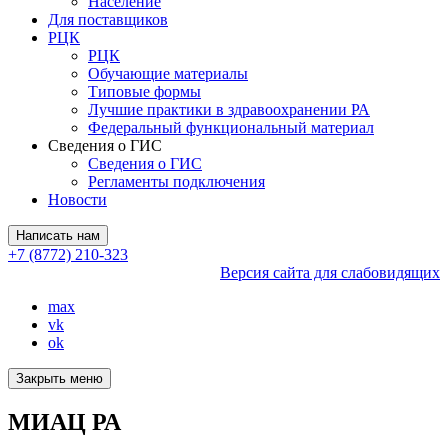
Население
Для поставщиков
РЦК
РЦК
Обучающие материалы
Типовые формы
Лучшие практики в здравоохранении РА
Федеральный функциональный материал
Сведения о ГИС
Сведения о ГИС
Регламенты подключения
Новости
Написать нам
+7 (8772) 210-323
Версия сайта для слабовидящих
max
vk
ok
Закрыть меню
МИАЦ РА