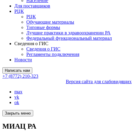
Население
Для поставщиков
РЦК
РЦК
Обучающие материалы
Типовые формы
Лучшие практики в здравоохранении РА
Федеральный функциональный материал
Сведения о ГИС
Сведения о ГИС
Регламенты подключения
Новости
Написать нам
+7 (8772) 210-323
Версия сайта для слабовидящих
max
vk
ok
Закрыть меню
МИАЦ РА