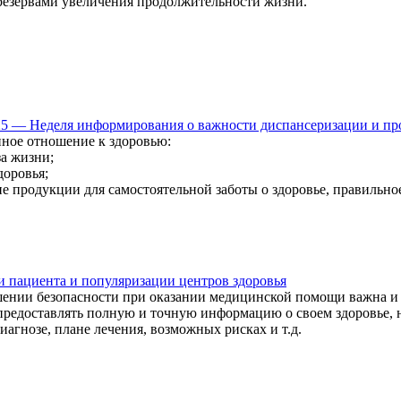
езервами увеличения продолжительности жизни.
025 — Неделя информирования о важности диспансеризации и п
нное отношение к здоровью:
за жизни;
доровья;
ие продукции для самостоятельной заботы о здоровье, правильно
и пациента и популяризации центров здоровья
ении безопасности при оказании медицинской помощи важна и м
редоставлять полную и точную информацию о своем здоровье, не
агнозе, плане лечения, возможных рисках и т.д.