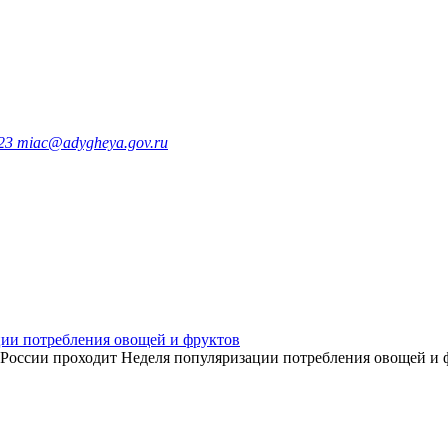
323
miac@adygheya.gov.ru
ции потребления овощей и фруктов
 в России проходит Неделя популяризации потребления овощей и