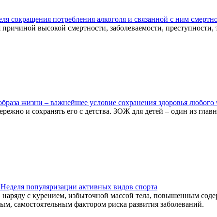
деля сокращения потребления алкоголя и связанной с ним смертно
я причиной высокой смертности, заболеваемости, преступности
образа жизни – важнейшее условие сохранения здоровья любого 
режно и сохранять его с детства. ЗОЖ для детей – один из гла
 - Неделя популяризации активных видов спорта
, наряду с курением, избыточной массой тела, повышенным со
мым, самостоятельным фактором риска развития заболеваний.