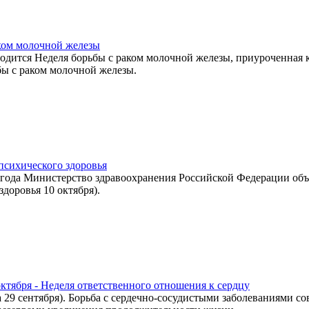
ком молочной железы
роводится Неделя борьбы с раком молочной железы, приуроченная
ьбы с раком молочной железы.
психического здоровья
5 года Министерство здравоохранения Российской Федерации объ
доровья 10 октября).
октября - Неделя ответственного отношения к сердцу
а 29 сентября). Борьба с сердечно-сосудистыми заболеваниями с