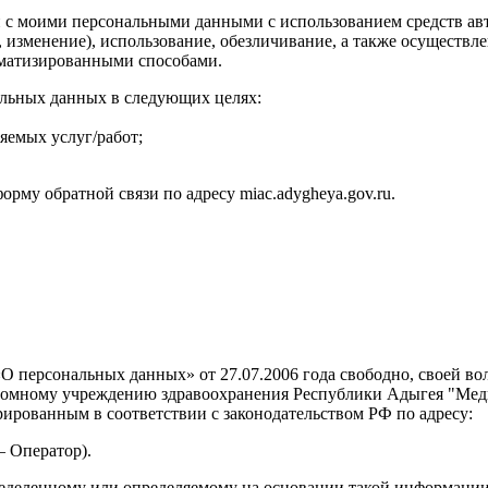
с моими персональными данными с использованием средств авто
е, изменение), использование, обезличивание, а также осущес
оматизированными способами.
альных данных в следующих целях:
яемых услуг/работ;
рму обратной связи по адресу miac.adygheya.gov.ru.
 персональных данных» от 27.07.2006 года свободно, своей вол
ономному учреждению здравоохранения Республики Адыгея "Ме
ированным в соответствии с законодательством РФ по адресу:
 – Оператор).
еделенному или определяемому на основании такой информации