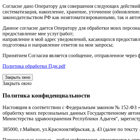
Согласие дано Оператору для совершения следующих действий 
систематизация, накопление, хранение, уточнение (обновлени
законодательством РФ как неавтоматизированными, так и авт
Данное согласие дается Оператору для обработки моих персон
предоставление мне услуг/работ;
направление в мой адрес уведомлений, касающихся предоставл
подготовка и направление ответов на мои запросы;
Принятием Согласия является сообщение, отправленное через фо
Политика обработки Пдн.pdf
Закрыть окно
Закрыть окно
Политика конфиденциальности
Настоящим в соответствии с Федеральным законом № 152-ФЗ «О
обработку моих персональных данных Государственному авт
Министерства здравоохранения Республики Адыгея", зарегистр
385000, г.Майкоп, ул.Краснооктябрьская, д. 43 (далее по тексту
Персональные данные – любая информация, относящаяся к опр